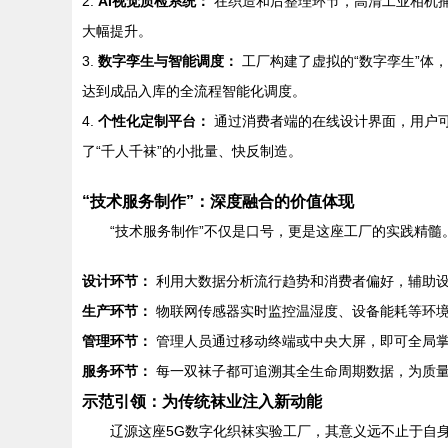
2.
AI视觉质检系统：
在织造和后整理环节，高清工业相机捕
大幅提升。
3.
数字孪生与智能调度：
工厂构建了虚拟的“数字孪生”体
达到成品入库的全流程智能化调度。
4.
个性化定制平台：
通过消费者端的在线设计界面，用户
了“千人千袜”的小批量、快反制造。
“技术服务制作”：深度融合的价值体现
“技术服务制作”不仅是口号，更是这座工厂的实践精髓
设计环节：
利用大数据分析流行趋势和消费者偏好，辅助
生产环节：
物联网传感器实时监控温湿度、设备能耗等环境
管理环节：
管理人员通过移动终端或中央大屏，即可全局掌控
服务环节：
每一双袜子都可追溯其全生命周期数据，为质量
示范引领：为传统袜业注入新动能
辽源这座5G数字化织袜实验工厂，其意义远不止于自