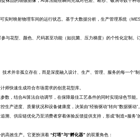
捉袜品的细微图像，AI算法能在瞬间完成对色差、断纱、破洞等数十种
，可实时映射物理车间的运行状态。基于大数据分析，生产管理系统（ME
可参与花型、颜色、尺码甚至功能（如抗菌、压力梯度）的个性化定制。
。技术并非孤立存在，而是深度融入设计、生产、管理、服务的每一个“制
设计师快速生成符合市场需求的创意花型库。
参数，结合AI算法自动调节，在保障最佳工艺条件的同时实现绿色节能
生产进度、质量状况和设备健康度，决策由“经验驱动”转向“数据驱动”
追溯、供应链优化乃至消费者穿着体验反馈提供支持，形成“制造+服务”
身的高效生产。它更扮演着
“灯塔”与“孵化器”
的双重角色：