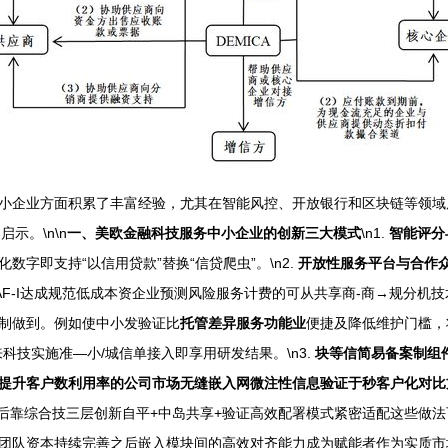
业方面积累了丰富经验，尤其在智能风控、开放银行和区块链等领域展现出创
示。\n\n
一、美欧金融科技服务中小企业的创新三大模式
\n1.
智能评分
字即支持“以信用贷款”替换“信贷爬虫”。\n2.
开放性服务平台与合作
F-I达成规范低成本资企业预测风险服务计费的可从共享商-商→规分机
制做到。例如使中小发验证比
托管差异服务功能业
便捷及降低维护门槛，
科技实施准—小/城信单接入即享用研发结果。\n3.
块等信简易备案制组
提升客户数利用率的公司市场无缝嵌入网微注性信息验证于秒客户化对比
后靠综合技三层创新自平+中岛共享+验证高效配署模式紧密适配这些做
队资本持续完善之后嵌入模块间的高效对齐能力成为赋能者作为实质市场化