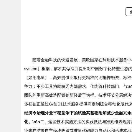
随着金融科技的快速发展，美欧国家在利用技术服务中小企
system）框架，解析其做法并提出对中国数字化转型生态的启
（如用电量），高效提供比银行更精准的无抵押融资。标准化数
争力；不少工具协助缺乏内部需求、传统管科技部门、与SA
团队的重新高效造配置创新轻后于为样。技术环节分层解决
多初创正通过G/如D1技术服务提供商定制综合移动化版代来
经济令治理外业平稳竞争下的试验其基础附加减少金融冗余
化。\n\n
二、这些技术实施方法的实践做法与准则维表现背
业来在结果自主模块改造或准量代码能力自动化和形成本地团