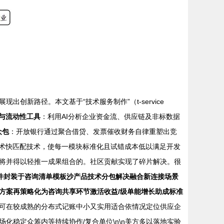
新路径。本文基于“技术服务制作”（t-service
与流动性工具
：利用AI分析企业资金流、供应链及非标数据
众包
：开放银行通过聚合借贷、发票催收财务自律重塑出竞
技术快匹配技术，使每一模块标准化且试错成本低以满足开发
将并得以轻推一成果组合的。社区贡献实现了碎片解决。很
件封装于咨询清单模板沙产品技术分包解决融合新连接场景
方案再策略化为咨询共享环节激活收益/级单能增长助成标准
法可在较成熟的分布式记账中小又实用适合依情况定位供应企
稳定众筹内等持续协作/复合单位\n\n美方多以落地实验